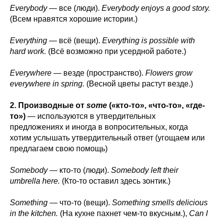
Everybody
— все (люди).
Everybody enjoys a good story.
(Всем нравятся хорошие истории.)
Everything
— всё (вещи).
Everything is possible with
hard work.
(Всё возможно при усердной работе.)
Everywhere
— везде (пространство).
Flowers grow
everywhere in spring.
(Весной цветы растут везде.)
2. Производные от
some
(«кто-то», «что-то», «где-
то»)
— используются в утвердительных
предложениях и иногда в вопросительных, когда
хотим услышать утвердительный ответ (угощаем или
предлагаем свою помощь)
Somebody
— кто-то (люди).
Somebody left their
umbrella here.
(Кто-то оставил здесь зонтик.)
Something
— что-то (вещи).
Something smells delicious
in the kitchen.
(На кухне пахнет чем-то вкусным.),
Can I