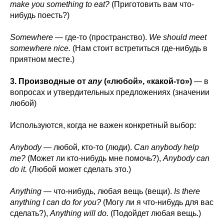
make you something to eat?
(Приготовить вам что-
нибудь поесть?)
Somewhere
— где-то (пространство).
We should meet
somewhere nice.
(Нам стоит встретиться где-нибудь в
приятном месте.)
3. Производные от
any
(«любой», «какой-то»)
— в
вопросах и утвердительных предложениях (значении
любой)
Используются, когда не важен конкретный выбор:
Anybody
— любой, кто-то (люди).
Can anybody help
me?
(Может ли кто-нибудь мне помочь?),
Anybody can
do it.
(Любой может сделать это.)
Anything
— что-нибудь, любая вещь (вещи).
Is there
anything I can do for you?
(Могу ли я что-нибудь для вас
сделать?),
Anything will do.
(Подойдет любая вещь.)