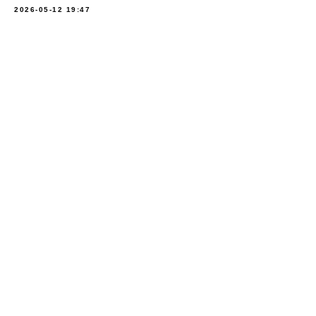
2026-05-12 19:47
+7 912 924 46 42
О школе
Отзывы
Цены