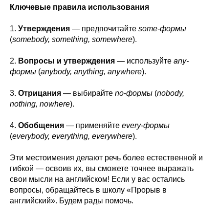
Ключевые правила использования
1.
Утверждения
— предпочитайте
some-формы
(
somebody, something, somewhere
).
2.
Вопросы и утверждения
— используйте
any-
формы
(
anybody, anything, anywhere
).
3.
Отрицания
— выбирайте
no-формы
(
nobody,
nothing, nowhere
).
4.
Обобщения
— применяйте
every-формы
(
everybody, everything, everywhere
).
Эти местоимения делают речь более естественной и
гибкой — освоив их, вы сможете точнее выражать
свои мысли на английском! Если у вас остались
вопросы, обращайтесь в школу «Прорыв в
английский». Будем рады помочь.