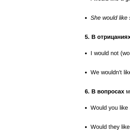
She would like
5. В отрицания
I would not (wou
We wouldn’t like
6. В вопросах
м
Would you like
Would they lik