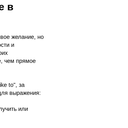
е в
вое желание, но
сти и
оих
е, чем прямое
ike to", за
 для выражения:
лучить или