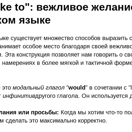
ike to": вежливое желани
ком языке
ыке существует множество способов выразить с
анимает особое место благодаря своей вежливо
. Эта конструкция позволяет нам говорить о св
 намерениях в более мягкой и тактичной форм
– это
модальный глагол
"
would
" в сочетании с "l
т
инфинитив
другого глагола. Он используется
лания или просьбы:
Когда мы хотим что-то по
им сделать это максимально корректно.