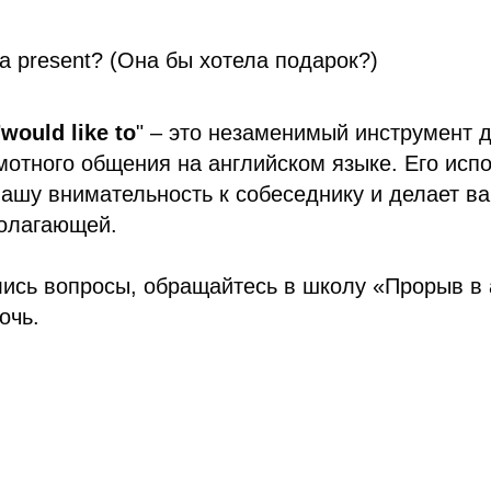
 a present? (Она бы хотела подарок?)
"
would like to
" – это незаменимый инструмент 
О школе
Правила оказания 
Отзывы
Публичная оферта
мотного общения на английском языке. Его исп
Цены
Политика конфиде
ашу внимательность к собеседнику и делает в
Согласие на обраб
полагающей.
персональных дан
Политика использо
ИП Шаповалова
файлов
лись вопросы, обращайтесь в школу «Прорыв в 
Елена
Владимировна
очь.
г.Тюмень
ИНН 720316051490
ОГРНИП 320723200040241