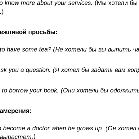
to know more about your services.
(Мы хотели бы 
.)
вежливой просьбы:
e to have some tea? (Не хотели бы вы выпить ч
o ask you a question. (Я хотел бы задать вам воп
ke to borrow your book. (Они хотели бы одолжит
намерения:
 to become a doctor when he grows up. (Он хоте
 вырастет.)