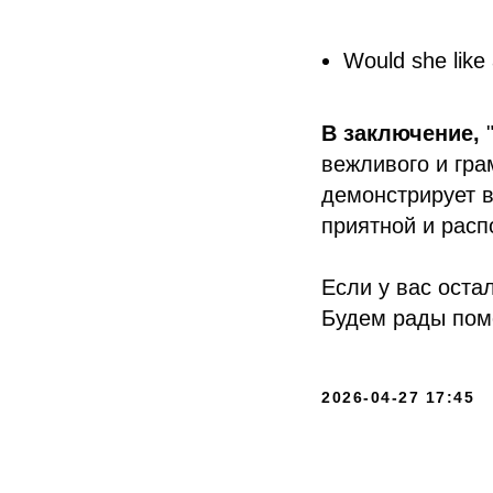
Would she like
В заключение,
вежливого и гра
демонстрирует в
приятной и рас
Если у вас оста
Будем рады пом
+7 912 924 46 42
2026-04-27 17:45