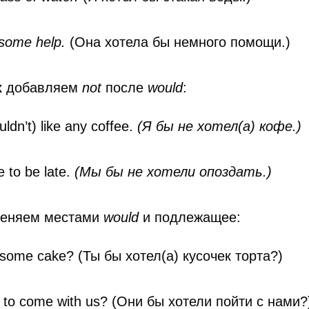
 some help.
(Она хотела бы немного помощи.)
х
добавляем
not
после
would
:
ldn’t) like any coffee.
(Я бы не хотел(а) кофе.)
 to be late.
(Мы бы не хотели опоздать.)
еняем местами
would
и подлежащее:
 some cake? (Ты бы хотел(а) кусочек торта?)
e to come with us? (Они бы хотели пойти с нами?