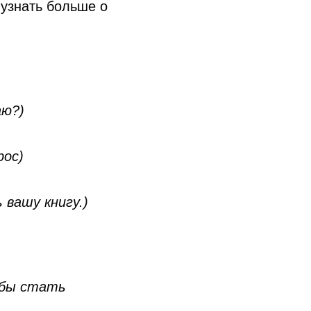
узнать больше о
аю?)
рос)
ь вашу книгу.)
л бы стать