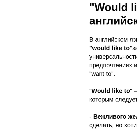
"Would l
английс
В английском яз
"would like to"
з
универсальности
предпочтениях и
"want to".
"
Would like to
" 
которым следуе
-
Вежливого же
сделать, но хот