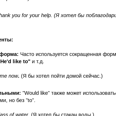
o thank you for your help. (Я хотел бы поблагода
енты:
 форма:
Часто используется сокращенная фор
"He'd like to"
и т.д.
home now
.
(Я бы хотел пойти домой сейчас.)
льными:
"Would like" также может использовать
и, но без "to".
lass of water.
(Я хотел бы стакан воды.)