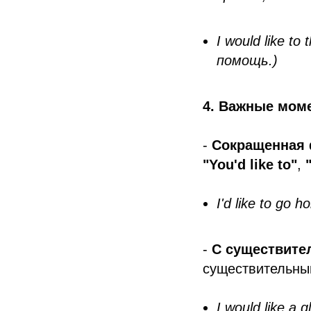
I would like t
помощь.)
4. Важные мом
-
Сокращенная
"You'd like to"
,
I'd like to go 
-
С существите
существительным
I would like a g