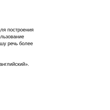
для построения
услуг
ользование
нциальности
ашу речь более
отку
ных
вания cookies-
английский».