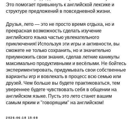
Это помогает привыкнуть к английской лексике и
структуре предложений в повседневной жизни.
Друзья, лето — это не просто время отдыха, но и
прекрасная возможность сделать изучение
+7 912 924 46 42
английского языка частью увлекательного
приключения! Используя эти игры и активности, вы
О школе
сможете не только сохранить, но и значительно
Отзывы
приумножить свои знания, сделав летние каникулы
Цены
максимально продуктивными и весёлыми. Не бойтесь
экспериментировать, придумывать свои собственные
Правила оказания услуг
варианты игр и вовлекать в процесс всю семью или
Согласие на обработку персональных
данных
друзей. Чем больше вы будете практиковаться, тем
Политика использования cookies- файлов
увереннее будете чувствовать себя в общении на
Публичная оферта
английском языке. Пусть это лето станет вашим
самым ярким и "говорящим" на английском!
Политика конфиденциальности
ИП Шаповалова
2026-06-18 15:08
Елена Владимировна
г.Тюмень